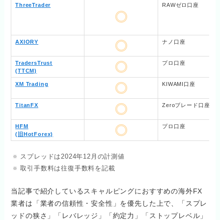
ThreeTrader
RAWゼロ口座
AXIORY
ナノ口座
TradersTrust
プロ口座
(TTCM)
XM Trading
KIWAMI口座
TitanFX
Zeroブレード口座
HFM
プロ口座
(旧HotForex)
スプレッドは2024年12月の計測値
取引手数料は往復手数料を記載
当記事で紹介しているスキャルピングにおすすめの海外FX
業者は「業者の信頼性・安全性」を優先した上で、「スプレ
ッドの狭さ」「レバレッジ」「約定力」「ストップレベル」