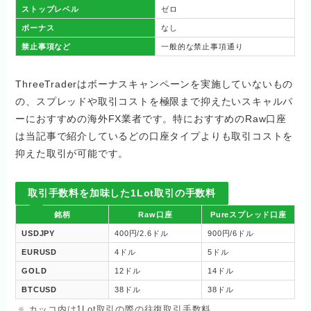
ストップレベル
ゼロ
ボーナス
なし
禁止事項など
一般的な禁止事項通り
ThreeTraderはボーナスキャンペーンを実施していないもの
の、スプレッドや取引コストを極限まで抑えたいスキャルパ
ーにおすすめの海外FX業者です。特におすすめのRaw口座
は当記事で紹介しているどの口座タイプよりも取引コストを
抑えた取引が可能です。
取引手数料を加味した1Lot取引の手数料
銘柄
Raw口座
Pureスプレッド口座
USDJPY
400円/2.6ドル
900円/6ドル
EURUSD
4ドル
5ドル
GOLD
12ドル
14ドル
BTCUSD
38ドル
38ドル
カッコ内は1Lot取引の際の往復取引手数料