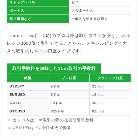
ストップレベル
ゼロ
ボーナス
入金ボーナス
禁止事項など
一般的な禁止事項通り
TradersTrust(TTCM)のプロ口座は取引コストが安く、レバ
レッジ3000倍で取引できることから、スキャルピングで大
きな取引のしやすい口座タイプです。
取引手数料を加味した1Lot取引の手数料
銘柄
プロ口座
クラシック口座
USDJPY
9ドル
21ドル
EURUSD
8ドル
18ドル
GOLD
19ドル
30ドル
BTCUSD
825ドル
825ドル
カッコ内は1Lot取引の際の往復取引手数料
USDJPYはドル円150円で換算