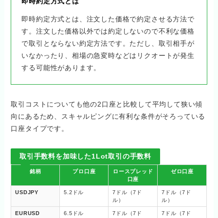
即時約定方式とは
即時約定方式とは、注文した価格で約定させる方法で
す。注文した価格以外では約定しないので不利な価格
で取引とならない約定方法です。ただし、取引相手が
いなかったり、相場の急変時などはリクオートが発生
する可能性があります。
取引コストについても他の2口座と比較して平均して狭い傾
向にあるため、スキャルピングに有利な条件がそろっている
口座タイプです。
取引手数料を加味した1Lot取引の手数料
銘柄
プロ口座
ロースプレッド
ゼロ口座
口座
USDJPY
5.2ドル
7ドル（7ド
7ドル（7ド
ル）
ル）
EURUSD
6.5ドル
7ドル（7ド
7ドル（7ド