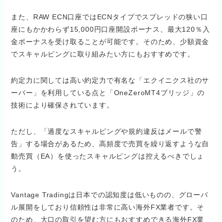
また、RAW ECN口座ではECNタイプでスプレッドの狭い口
座にもかかわらず15,000円口座開設ボーナス、最大120％入
金ボーナスを受け取ることが可能です。そのため、少額資金
でスキャルピングに取り組みたい方にもおすすめです。
約定力に関しては高い約定力で有名な「エクイニクス社のサ
ーバー」を利用している点と「OneZeroMT4ブリッジ」の
技術により確保されています。
ただし、「過度なスキャルピングや規約違反はメールで警
告」する場合があるため、高頻度で売買を繰り返すような自
動売買（EA）を使ったスキャルピングは控えるべきでしょ
う。
Vantage Tradingは日本での認知度は低いものの、グローバ
ル展開をしており信頼性は非常に高い海外FX業者です。そ
のため、大口の取引を望む方にもおすすめできる海外FX業