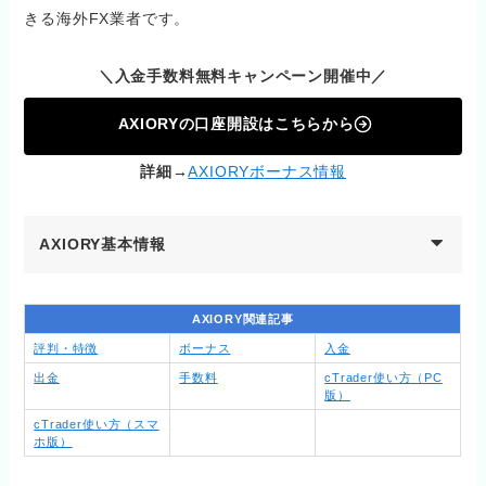
きる海外FX業者です。
＼入金手数料無料キャンペーン開催中／
AXIORYの口座開設はこちらから
詳細→
AXIORYボーナス情報
AXIORY基本情報
AXIORY関連記事
評判・特徴
ボーナス
入金
出金
手数料
cTrader使い方（PC
版）
cTrader使い方（スマ
ホ版）