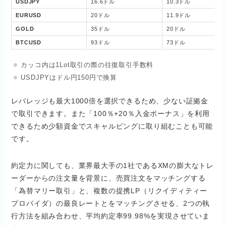
USDJPY
16.6ドル
10.3ドル
EURUSD
20ドル
11.9ドル
GOLD
35ドル
20ドル
BTCUSD
93ドル
73ドル
カッコ内は1Lot取引の際の往復取引手数料
USDJPYはドル円150円で換算
レバレッジも最大1000倍を選択できるため、少ない証拠金
で取引できます。また「100％+20％入金ボーナス」を利用
できるため少額資金でスキャルピングに取り組むことも可能
です。
約定力に関しても、業界最大手の1社であるXMの膨大なトレ
ーダーからの注文量を背景に、売買注文をマッチングする
「為替マリー取引」と、複数の提携LP（リクイディティー
プロバイダ）の最良レートとをマッチングさせる、2つの執
行方法を組み合わせ、平均約定率99.98%を実現させていま