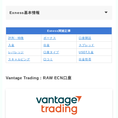
Exness基本情報
Exness関連記事
評判・特徴
ボーナス
口座開設
入金
出金
スプレッド
レバレッジ
口座タイプ
USDT入金
スキャルピング
口コミ
出金拒否
Vantage Trading：RAW ECN口座