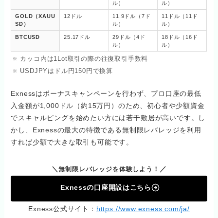
ル）
ル）
GOLD（XAUU
12ドル
11.9ドル（7ド
11ドル（11ド
SD）
ル）
ル）
BTCUSD
25.17ドル
29ドル（4ド
18ドル（16ド
ル）
ル）
カッコ内は1Lot取引の際の往復取引手数料
USDJPYはドル円150円で換算
Exnessはボーナスキャンペーンを行わず、プロ口座の最低
入金額が1,000ドル（約15万円）のため、初心者や少額資金
でスキャルピングを始めたい方には若干敷居が高いです。し
かし、Exnessの最大の特徴である無制限レバレッジを利用
すれば少額で大きな取引も可能です。
＼
／
無制限レバレッジを体験しよう！
Exnessの口座開設はこちら
Exness公式サイト：
https://www.exness.com/ja/