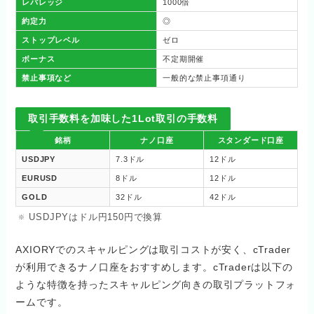
レバレッジ
1000倍
約定力
◎
ストップレベル
ゼロ
ボーナス
不定期開催
禁止事項など
一般的な禁止事項通り
取引手数料を加味した1Lot取引の手数料
銘柄
ナノ口座
スタンダード口座
USDJPY
7.3ドル
12ドル
EURUSD
8ドル
12ドル
GOLD
32ドル
42ドル
USDJPYはドル円150円で換算
AXIORYでのスキャルピングは取引コストが安く、cTrader
が利用できるナノ口座をおすすめします。cTraderは以下の
ような特徴を持ったスキャルピング向きの取引プラットフォ
ームです。