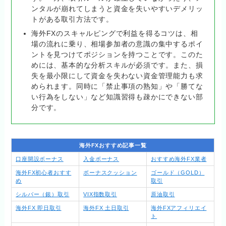
ンタルが崩れてしまうと資金を失いやすいデメリッ
トがある取引方法です。
海外FXのスキャルピングで利益を得るコツは、相
場の流れに乗り、相場参加者の意識の集中するポイ
ントを見つけてポジションを持つことです。このた
めには、基本的な分析スキルが必須です。また、損
失を最小限にして資金を失わない資金管理能力も求
められます。同時に「禁止事項の熟知」や「勝てな
い行為をしない」など知識習得も疎かにできない部
分です。
海外FXおすすめ記事一覧
口座開設ボーナス
入金ボーナス
おすすめ海外FX業者
海外FX初心者おすす
ボーナスクッション
ゴールド（GOLD）
め
取引
シルバー（銀）取引
VIX指数取引
原油取引
海外FX 即日取引
海外FX 土日取引
海外FXアフィリエイ
ト