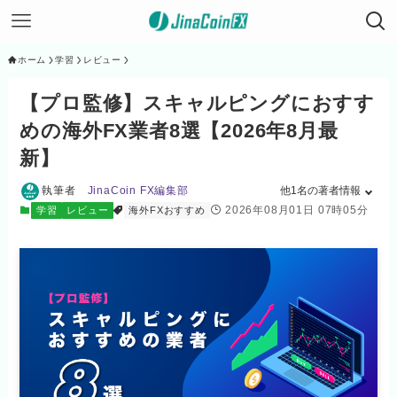
ホーム
学習
レビュー
【プロ監修】スキャルピングにおすす
めの海外FX業者8選【2026年8月最
新】
執筆者
JinaCoin FX編集部
他1名の著者情報
2026年08月01日 07時05分
学習
レビュー
海外FXおすすめ