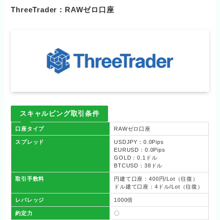
ThreeTrader：RAWゼロ口座
スキャルピング取引条件
口座タイプ
RAWゼロ口座
スプレッド
USDJPY：0.0Pips
EURUSD：0.0Pips
GOLD：0.1ドル
BTCUSD：38ドル
取引手数料
円建て口座：400円/Lot（往復）
ドル建て口座：4ドル/Lot（往復）
レバレッジ
1000倍
約定力
〇