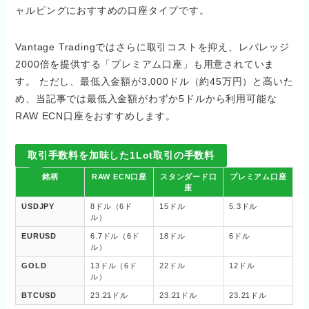
ャルピングにおすすめの口座タイプです。
Vantage Tradingではさらに取引コストを抑え、レバレッジ
2000倍を提供する「プレミアム口座」も用意されていま
す。 ただし、最低入金額が3,000ドル（約45万円）と高いた
め、当記事では最低入金額がわずか5ドルから利用可能な
RAW ECN口座をおすすめします。
取引手数料を加味した1Lot取引の手数料
銘柄
RAW ECN口座
スタンダード口
プレミアム口座
座
USDJPY
8ドル（6ド
15ドル
5.3ドル
ル）
EURUSD
6.7ドル（6ド
18ドル
6ドル
ル）
GOLD
13ドル（6ド
22ドル
12ドル
ル）
BTCUSD
23.21ドル
23.21ドル
23.21ドル