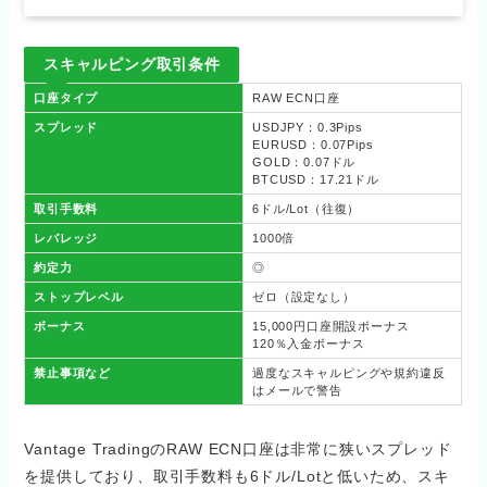
スキャルピング取引条件
口座タイプ
RAW ECN口座
スプレッド
USDJPY：0.3Pips
EURUSD：0.07Pips
GOLD：0.07ドル
BTCUSD：17.21ドル
取引手数料
6ドル/Lot（往復）
レバレッジ
1000倍
約定力
◎
ストップレベル
ゼロ（設定なし）
ボーナス
15,000円口座開設ボーナス
120％入金ボーナス
禁止事項など
過度なスキャルピングや規約違反
はメールで警告
Vantage TradingのRAW ECN口座は非常に狭いスプレッド
を提供しており、取引手数料も6ドル/Lotと低いため、スキ