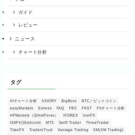
ガイド
レビュー
ニュース
チャート分析
タグ
AIチャート分析
AXIORY
BigBoss
BTC／ビットコイン
easyMarkets
Exness
FAQ
FBS
FXGT
FXチャート分析
HFMarkets（旧HotForex）
iFOREX
IronFX
IS6FX(旧is6com)
MT5
Swift Trader
ThreeTrader
TitanFX
TradersTrust
Vantage Trading
XM(XM Trading)