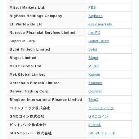
Mitsui Markets Ltd.
FBS
BigBoss Holdings Company
BigBoss
EF Worldwide Ltd
easy markets
Notesco Financial Services Limited
IronFX
SuperFin Corp.
SuperForex
Bybit Fintech Limited
Bybit
Bitget Limited
Bitget
MEXC Global Ltd.
MEXC
Mek Global Limited
Kucoin
Octochain Fintech Limited
Zoomex
Derivat Trading Corp
Coincall
Bingbon International Finance Limited
BingX
コインチェック株式会社
コインチェック
GMOコイン株式会社
GMOコイン
ビットバンク株式会社
bitbank
SBI VCトレード株式会社
SBI VCトレード