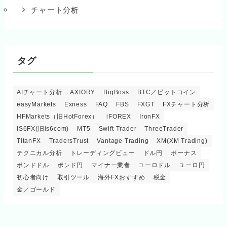
チャート分析
タグ
AIチャート分析
AXIORY
BigBoss
BTC／ビットコイン
easyMarkets
Exness
FAQ
FBS
FXGT
FXチャート分析
HFMarkets（旧HotForex）
iFOREX
IronFX
IS6FX(旧is6com)
MT5
Swift Trader
ThreeTrader
TitanFX
TradersTrust
Vantage Trading
XM(XM Trading)
テクニカル分析
トレーディングビュー
ドル円
ボーナス
ポンドドル
ポンド円
マイナー業者
ユーロドル
ユーロ円
初心者向け
取引ツール
海外FXおすすめ
税金
金／ゴールド