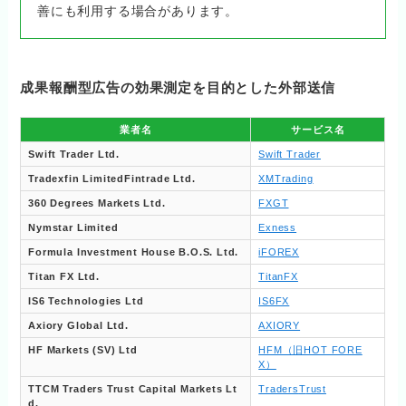
善にも利用する場合があります。
成果報酬型広告の効果測定を目的とした外部送信
業者名
サービス名
Swift Trader Ltd.
Swift Trader
Tradexfin LimitedFintrade Ltd.
XMTrading
360 Degrees Markets Ltd.
FXGT
Nymstar Limited
Exness
Formula Investment House B.O.S. Ltd.
iFOREX
Titan FX Ltd.
TitanFX
IS6 Technologies Ltd
IS6FX
Axiory Global Ltd.
AXIORY
HF Markets (SV) Ltd
HFM（旧HOT FORE
X）
TTCM Traders Trust Capital Markets Lt
Traders
T
rust
d.