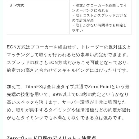
STP方式
・注文がブローカーを経由してイ
ンターバンクに流れる
・取引コストがスプレッドだけな
ので計算が楽
・取引が少ない時間帯でも約定し
やすい
ECN方式はブローカーを経由せず、トレーダーの反対注文と
マッチングして取引が行われるため素早い約定ができます。
スプレッドの狭さもECN方式だからこそ可能となっており、
約定力の高さと合わせてスキャルピングにはぴったりです。
加えて、TitanFXは全口座タイプ共通でZero Pointという最
先端の技術を用いて、99%以上で0.3秒の約定というかなり
高いスペックを誇ります。サーバー環境が非常に強固なた
め、取引が集中するタイミングや経済指標などの約定が遅れ
がちなタイミングでも不満なく取引できる点は強みです。
Zeroブレード口座のデメリット・注意点