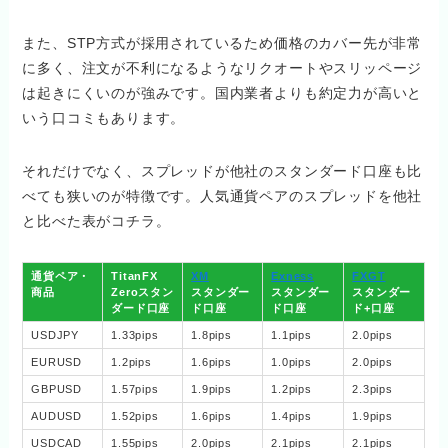
また、STP方式が採用されているため価格のカバー先が非常
に多く、注文が不利になるようなリクオートやスリッページ
は起きにくいのが強みです。国内業者よりも約定力が高いと
いう口コミもあります。
それだけでなく、スプレッドが他社のスタンダード口座も比
べても狭いのが特徴です。人気通貨ペアのスプレッドを他社
と比べた表がコチラ。
通貨ペア・
TitanFX
XM
Exness
FXGT
商品
Zeroスタン
スタンダー
スタンダー
スタンダー
ダード口座
ド口座
ド口座
ド+口座
USDJPY
1.33pips
1.8pips
1.1pips
2.0pips
EURUSD
1.2pips
1.6pips
1.0pips
2.0pips
GBPUSD
1.57pips
1.9pips
1.2pips
2.3pips
AUDUSD
1.52pips
1.6pips
1.4pips
1.9pips
USDCAD
1.55pips
2.0pips
2.1pips
2.1pips