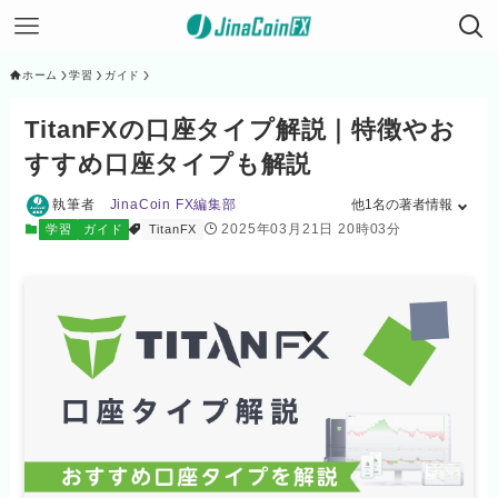
ホーム
学習
ガイド
TitanFXの口座タイプ解説｜特徴やお
すすめ口座タイプも解説
執筆者
JinaCoin FX編集部
他1名の著者情報
2025年03月21日 20時03分
学習
ガイド
TitanFX