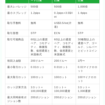
ード口座
口座
口座
最大レバレッジ
500倍
500倍
1,000倍
最小スプレッド
1.2pips
0.2pips+3.5$/l
1.4pips
ot
取引手数料
無料
US$3.5/lot(片
無料
道)
取引形態
STP
ECN
STP
取引可能商品
60以上の通貨
60以上の通貨
30種類以上の
ペア、コモディ
ペア、コモディ
通貨ペア、ゴー
ティ、株価指
ティ、株価指
ルド、シルバー
数、仮想通貨と
数、仮想通貨と
とビットコイン
米国株式
米国株式
初回入金額
200ドル〜
200ドル〜
1円〜
最小取引ロット
0.01ロット
0.01ロット
0.01マイクロロ
ット
最大取引ロット
100ロット
100ロット
100マイクロロ
ット
ロット計算方法
1ロット＝
1ロット＝
1ロット＝
100,000通貨
100,000通貨
1,000通貨
最大同時保有ポ
200ポジション
200ポジション
200ポジション
ジション数