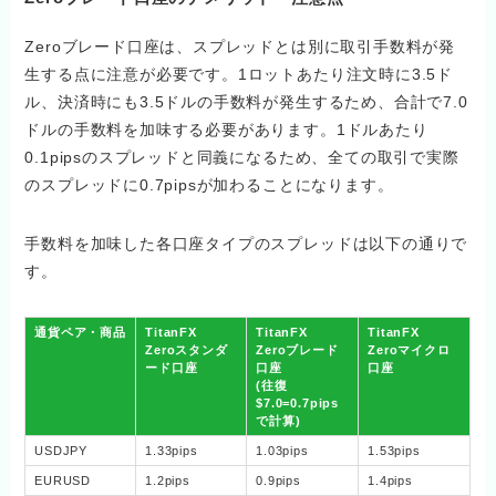
Zeroブレード口座は、スプレッドとは別に取引手数料が発
生する点に注意が必要です。1ロットあたり注文時に3.5ド
ル、決済時にも3.5ドルの手数料が発生するため、合計で7.0
ドルの手数料を加味する必要があります。1ドルあたり
0.1pipsのスプレッドと同義になるため、全ての取引で実際
のスプレッドに0.7pipsが加わることになります。
手数料を加味した各口座タイプのスプレッドは以下の通りで
す。
通貨ペア・商品
TitanFX
TitanFX
TitanFX
Zeroスタンダ
Zeroブレード
Zeroマイクロ
ード口座
口座
口座
(往復
$7.0=0.7pips
で計算)
USDJPY
1.33pips
1.03pips
1.53pips
EURUSD
1.2pips
0.9pips
1.4pips