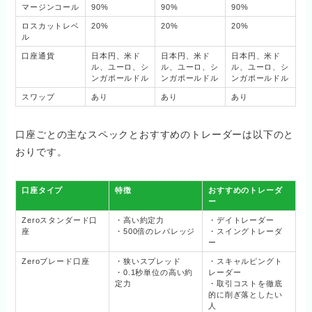
マージンコール
90%
90%
90%
ロスカットレベ
20%
20%
20%
ル
口座通貨
日本円、米ド
日本円、米ド
日本円、米ド
ル、ユーロ、シ
ル、ユーロ、シ
ル、ユーロ、シ
ンガポールドル
ンガポールドル
ンガポールドル
スワップ
あり
あり
あり
口座ごとの主なスペックとおすすめのトレーダーは以下のと
おりです。
口座タイプ
特徴
おすすめのトレーダ
ー
Zeroスタンダード口
・高い約定力
・デイトレーダー
座
・500倍のレバレッジ
・スイングトレーダ
ー
Zeroブレード口座
・狭いスプレッド
・スキャルピングト
・0.1秒単位の高い約
レーダー
定力
・取引コストを徹底
的に削ぎ落としたい
人