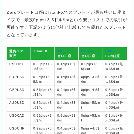
Zeroブレード口座はTitanFXでスプレッドが最も狭い口座タ
イプで、最狭0pips+3.5ドル/lotという安いコストでの取引が
可能です。下記のように他社と比較しても優れたスプレッド
となっています。
通貨ペア・
TitanFX
XM
Exness
FXGT
商品
ゼロ口座
ゼロ口座
ECN口座
USDJPY
0.33pips+3
0.1pips+5$
0.5pips+3.
0.4pips+最
.5$/lot
/lot
5$/lot
大3$/Lot
EURUSD
0.2pips+3.
0.1pips+5$
0pips+3.5$
0.2pips+最
5$/lot
/lot
/lot
大3$/Lot
GBPUSD
0.57pips+3
0.2pips+5$
0pips+4.5$
0.5pips+最
.5$/lot
/lot
/lot
大3$/Lot
AUDUSD
0.52pips+3
0.4pips+5$
0pips+5$/lo
0.4pips+最
.5$/lot
/lot
t
大3$/Lot
USDCAD
0.55pips+3
0.5pips+5$
0pips+5$/lo
0.9pips+最
.5$/lot
/lot
t
大3$/Lot
USDCHF
0.92pips+3
0.4pips+5$
0pips+4.5$
0.5pips+最
.5$/lot
/lot
/lot
大3$/Lot