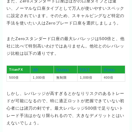
また、Zeroスタンダード口座はほかの口座タイプとは違
い、ノーマルな口座タイプとして万人が使いやすいスペック
に設定されています。そのため、スキャルピングなど特定の
手法を使いたい人はZeroブレード口座を選択しましょう。
またZeroスタンダード口座の最大レバレッジは500倍と、他
社に比べて特別高いわけではありません。他社とのレバレッ
ジ比較は以下の通りです。
TitanFX
XM
Exness
FXGT
iForex
500倍
1,000倍
無制限
1,000倍
400倍
しかし、レバレッジが高すぎるとかなりリスクのあるトレー
ドが可能になるので、特に適正ロットが把握できていない初
心者には諸刃の剣です。最大レバレッジ500倍で足りないト
レード手法はかなり限られるので、大きなデメリットとはい
えないでしょう。