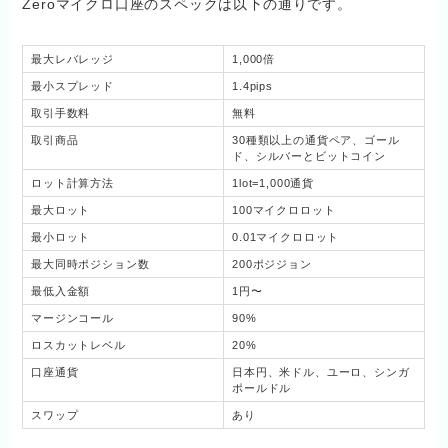
Zeroマイクロ口座のスペックは以下の通りです。
最大レバレッジ
1,000倍
最小スプレッド
1.4pips
取引手数料
無料
取引商品
30種類以上の通貨ペア、ゴール
ド、シルバーとビットコイン
ロット計算方法
1lot=1,000通貨
最大ロット
100マイクロロット
最小ロット
0.01マイクロロット
最大同時ポジション数
200ポジジョン
最低入金額
1円〜
マージンコール
90%
ロスカットレベル
20%
口座通貨
日本円、米ドル、ユーロ、シンガ
ポールドル
スワップ
あり