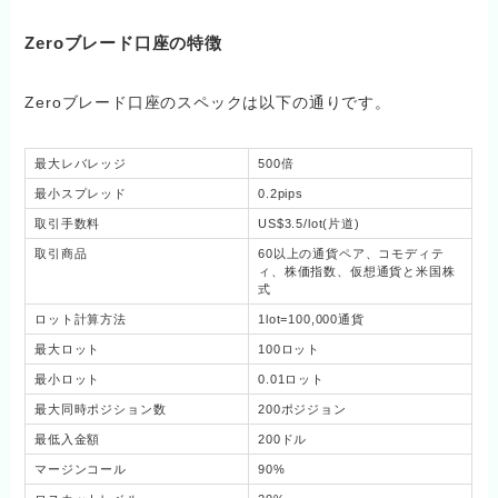
Zeroブレード口座の特徴
Zeroブレード口座のスペックは以下の通りです。
最大レバレッジ
500倍
最小スプレッド
0.2pips
取引手数料
US$3.5/lot(片道)
取引商品
60以上の通貨ペア、コモディテ
ィ、株価指数、仮想通貨と米国株
式
ロット計算方法
1lot=100,000通貨
最大ロット
100ロット
最小ロット
0.01ロット
最大同時ポジション数
200ポジジョン
最低入金額
200ドル
マージンコール
90%