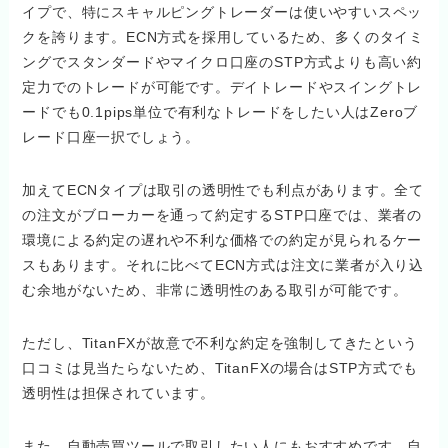
イプで、特にスキャルピングトレーダーは使いやすいスペッ
クを誇ります。ECN方式を採用しているため、多くのタイミ
ングでスタンダードやマイクロ口座のSTP方式よりも高い約
定力でのトレードが可能です。デイトレードやスイングトレ
ードでも0.1pips単位で有利なトレードをしたい人はZeroブ
レード口座一択でしょう。
加えてECNタイプは取引の透明性でも利点があります。全て
の注文がブローカーを通って約定するSTP口座では、業者の
環境による約定の遅れや不利な価格での約定が見られるケー
スもあります。それに比べてECN方式は注文に業者が入り込
む余地がないため、非常に透明性のある取引が可能です。
ただし、TitanFXが故意で不利な約定を強制してきたという
口コミは見当たらないため、TitanFXの場合はSTP方式でも
透明性は担保されています。
また、自動売買ツールで取引したい人にもおすすめです。自