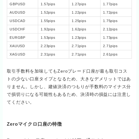
GBPUSD
1.57pips
1.27pips
1.77pips
AUDUSD
1.52pips
1.22pips
1.72pips
USDCAD
1.55pips
1.25pips
1.75pips
USDCHF
1.92pips
1.62pips
2.12pips
EURGBP
1.53pips
1.23pips
1.73pips
XAUUSD
2.23pips
2.71pips
2.71pips
XAGUSD
2.31pips
2.71pips
2.61pips
取引手数料を加味してもZeroブレード口座が最も取引コス
トの少ない口座タイプとなるため、大きなデメリットではあ
りません。しかし、建値決済のつもりが手数料のマイナス分
で損切りになる可能性もあるため、決済時の損益には注意し
てください。
Zeroマイクロ口座の特徴