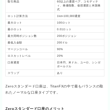
取引商品
60以上の通貨ペア、コモディテ
ィ、株価指数、仮想通貨と米国株
式
ロット計算方法
1lot=100,000通貨
最大ロット
100ロット
最小ロット
0.01ロット
最大同時ポジション数
200ポジジョン
最低入金額
200ドル
マージンコール
90%
ロスカットレベル
20%
口座通貨
日本円、米ドル、ユーロ、シンガ
ポールドル
スワップ
あり
Zeroスタンダード口座は、TitanFXの中で最もバランスの取
れたノーマルな口座タイプです。
Zeroスタンダード口座のメリット