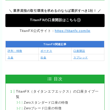
＼ 業界屈指の取引環境を求めるのならば選択すべき1社！ ／
TitanFXの口座開設はこちら
TitanFX公式サイト：
https://titanfx.com/jp
TitanFX関連記事
評判・特徴
ボーナス
口座開設
入金
出金
スプレッド
目次
TitanFX（タイタンエフエックス）の口座タイプ一
覧
Zeroスタンダード口座の特徴
Zeroブレード口座の特徴