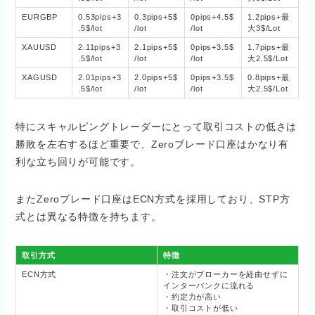
EURGBP
0.53pips+3
0.3pips+5$
0pips+4.5$
1.2pips+最
.5$/lot
/lot
/lot
大3$/Lot
XAUUSD
2.11pips+3
2.1pips+5$
0pips+3.5$
1.7pips+最
.5$/lot
/lot
/lot
大2.5$/Lot
XAGUSD
2.01pips+3
2.0pips+5$
0pips+3.5$
0.8pips+最
.5$/lot
/lot
/lot
大2.5$/Lot
特にスキャルピングトレーダーにとって取引コストの低さは
勝敗を左右するほど重要で、Zeroブレード口座はかなり有
利な立ち回りが可能です。
またZeroブレード口座はECN方式を採用しており、STP方
式とは異なる特徴を持ちます。
取引方式
特徴
ECN方式
・注文がブローカーを経由せずに
インターバンクに流れる
・約定力が高い
・取引コストが低い