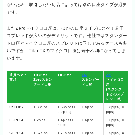
ないため、取引したい商品によっては別の口座タイプが必要
です。
またZeroマイクロ口座は、ほかの口座タイプに比べて若干
スプレッドが広いのがデメリットです。他社ではスタンダー
ド口座とマイクロ口座のスプレッドは同じであるケースも多
いですが、TitanFXのマイクロ口座は若干不利になってしま
います。
通貨ペア・
TitanFX
TitanFX
XM
XM
商品
Zeroスタン
スタンダー
マイクロ口
ダード口座
ド口座
座
(スタンダー
ドとのスプ
レッド差)
USDJPY
1.33pips
1.53pips(+
1.8pips
1.8pips(+0
0.2pips)
pips)
EURUSD
1.2pips
1.4pips(+0.
1.6pips
1.6pips(+0
2pips)
pips)
GBPUSD
1.57pips
1.77pips(+
1.9pips
1.9pips(+0