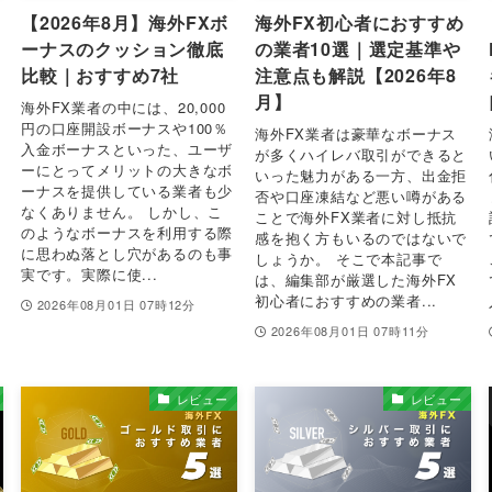
【2026年8月】海外FXボ
海外FX初心者におすすめ
ーナスのクッション徹底
の業者10選｜選定基準や
比較｜おすすめ7社
注意点も解説【2026年8
月】
海外FX業者の中には、20,000
の
円の口座開設ボーナスや100％
海外FX業者は豪華なボーナス
入金ボーナスといった、ユーザ
が多くハイレバ取引ができると
ーにとってメリットの大きなボ
いった魅力がある一方、出金拒
ーナスを提供している業者も少
否や口座凍結など悪い噂がある
なくありません。 しかし、こ
ことで海外FX業者に対し抵抗
のようなボーナスを利用する際
感を抱く方もいるのではないで
に思わぬ落とし穴があるのも事
しょうか。 そこで本記事で
実です。実際に使...
は、編集部が厳選した海外FX
初心者におすすめの業者...
2026年08月01日 07時12分
2026年08月01日 07時11分
レビュー
レビュー