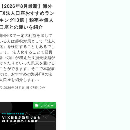
【2026年8月最新】海外
FX法人口座おすすめラン
キング13選｜税率や個人
口座との違いを紹介
海外FXで一定の利益を出して
いる方は節税対策として「法人
化」を検討することもあるでし
ょう。 法人化することで経費
計上項目が増えたり損失繰越が
できたりといった恩恵を受ける
ことができます。そこで本記事
では、おすすめの海外FXの法
人口座を紹介します...
2026年08月01日 07時10分
レビュー