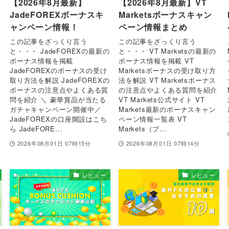
【2026年8月最新】
【2026年8月最新】VT
JadeFOREXボーナスキ
Marketsボーナスキャン
ャンペーン情報！
ペーン情報まとめ
この記事をざっくり言う
この記事をざっくり言う
と・・・ JadeFOREXの最新の
と・・・ VT Marketsの最新の
ボーナス情報を掲載
ボーナス情報を掲載 VT
JadeFOREXのボーナスの受け
Marketsボーナスの受け取り方
取り方法を解説 JadeFOREXの
法を解説 VT Marketsボーナス
ボーナスの注意点やよくある質
の注意点やよくある質問を紹介
問を紹介 ＼ 豪華賞品が当たる
VT Markets公式サイト VT
ガチャキャンペーン開催中／
Markets最新のボーナスキャン
JadeFOREXの口座開設はこち
ペーン情報一覧表 VT
ら JadeFORE...
Markets（ブ...
2026年08月01日 07時15分
2026年08月01日 07時14分
レビュー
レビュー