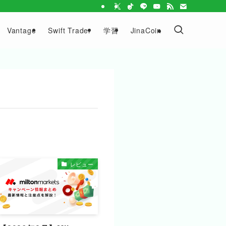
Vantage
Swift Trader
学習
JinaCoin
レビュー