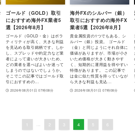
お
ゴールド（GOLD）取引
海外FXのシルバー（銀）
におすすめ海外FX業者5
取引におすすめの海外FX
選【2026年8月】
業者5選【2026年8月】
ゴールド（GOLD・金）はボラ
貴金属投資の1つでもある、シ
ティリティが高く、大きな利益
ルバー（銀）投資。 ゴールド
を見込める取引銘柄です。しか
（金）と同じようにそれ自体に
し、スプレッドや約定力など業
価値がありますが、市場が小さ
者によって違いが大きいため、
いため価格が大きく動きやす
どの業者を選べばよいか迷って
く、短期的に運用益を得やすい
しまうのではないでしょうか。
特徴があります。 この記事で
そこでこの記事ではゴールド取
は金に似た性質を持っていなが
引におすすめの...
ら大きな利益も見込...
2026年08月01日 07時08分
2026年08月01日 07時08分
1
...
2
3
4
5
6