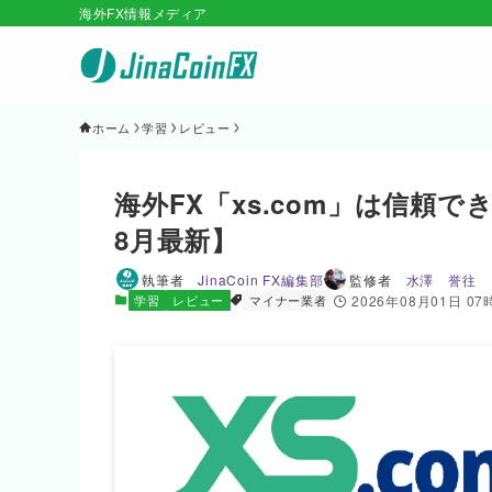
海外FX情報メディア
ホーム
学習
レビュー
海外FX「xs.com」は信頼
8月最新】
執筆者
JinaCoin FX編集部
監修者
水澤 誉往
学習
レビュー
マイナー業者
2026年08月01日 07