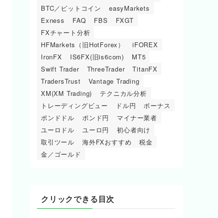
BTC／ビットコイン
easyMarkets
Exness
FAQ
FBS
FXGT
FXチャート分析
HFMarkets（旧HotForex）
iFOREX
IronFX
IS6FX(旧is6com)
MT5
Swift Trader
ThreeTrader
TitanFX
TradersTrust
Vantage Trading
XM(XM Trading)
テクニカル分析
トレーディングビュー
ドル円
ボーナス
ポンドドル
ポンド円
マイナー業者
ユーロドル
ユーロ円
初心者向け
取引ツール
海外FXおすすめ
税金
金／ゴールド
クリックできる目次