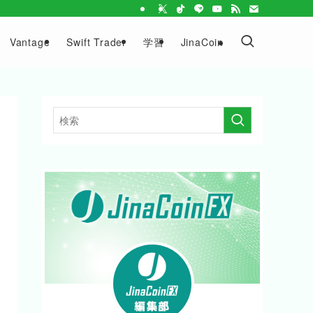
Vantage
Swift Trader
学習
JinaCoin