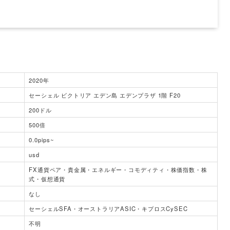
2020年
セーシェル ビクトリア エデン島 エデンプラザ 1階 F20
200ドル
500倍
0.0pips~
usd
FX通貨ペア・貴金属・エネルギー・コモディティ・株価指数・株
式・仮想通貨
なし
セーシェルSFA・オーストラリアASIC・キプロスCySEC
不明