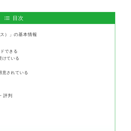
目次
スエス）」の基本情報
ードできる
受けている
用意されている
ミ・評判