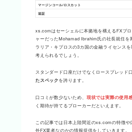
マージンコール/ロスカット
追証
xs.comはセーシェルに本拠地を構えるFXブロ
ャーだったMohamad Ibrahim氏の社長就任を
ラリア・キプロスの3カ国の金融ライセンスを
考えられるでしょう。
スタンダード口座だけでなくロースプレッド
たスペック
を誇ります。
口コミが数少ないため、
現状では実際の使用
く期待が持てるブローカーだといえます。
この記事では日本上陸間近のxs.comの特徴や
外FX業者なのかの情報提供をしていきます。