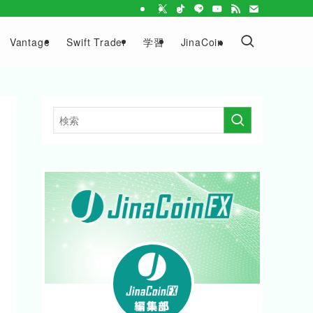
Vantage
Swift Trader
学習
JinaCoin