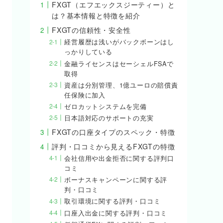
FXGT（エフエックスジーティー）と
は？基本情報と特徴を紹介
FXGTの信頼性・安全性
経営履歴は浅いがバックボーンはし
っかりしている
金融ライセンスはセーシェルFSAで
取得
資産は分別管理、1億ユーロの賠償責
任保険に加入
ゼロカットシステムを完備
日本語対応のサポートの充実
FXGTの口座タイプのスペック・特徴
評判・口コミから見えるFXGTの特徴
会社信用や出金拒否に関する評判口
コミ
ボーナスキャンペーンに関する評
判・口コミ
取引環境に関する評判・口コミ
口座入出金に関する評判・口コミ