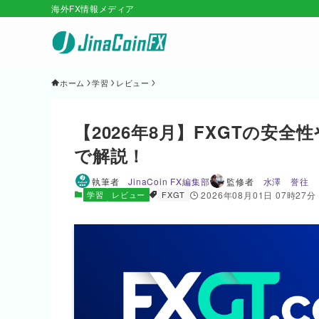
海外FX情報メディア
ホーム
学習
レビュー
【2026年8月】FXGTの安
で解説！
執筆者
JinaCoin FX編集部
監修者
水澤 誉往
学習
レビュー
FXGT
2026年08月01日 07時27分