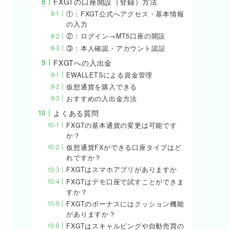
FXGTの口座開設（登録）方法
①：FXGT公式へアクセス・基本情報
の入力
②：ログイン→MT5口座の開設
③：本人確認・アカウント認証
FXGTへの入出金
EWALLETSによる資金管理
仮想通貨を購入できる
おすすめの入出金方法
よくある質問
FXGTの基本通貨の変更は可能です
か？
仮想通貨FXができる口座タイプはど
れですか？
FXGTはスマホアプリがありますか
FXGTはデモ口座で試すことができま
すか？
FXGTのボーナスにはクッション機能
がありますか？
FXGTはスキャルピングや自動売買の