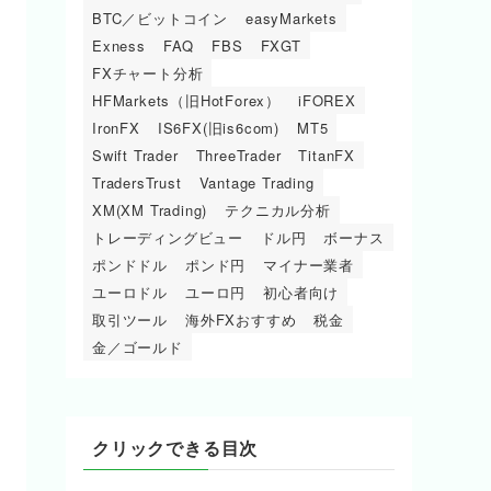
BTC／ビットコイン
easyMarkets
Exness
FAQ
FBS
FXGT
FXチャート分析
HFMarkets（旧HotForex）
iFOREX
IronFX
IS6FX(旧is6com)
MT5
Swift Trader
ThreeTrader
TitanFX
TradersTrust
Vantage Trading
XM(XM Trading)
テクニカル分析
トレーディングビュー
ドル円
ボーナス
ポンドドル
ポンド円
マイナー業者
ユーロドル
ユーロ円
初心者向け
取引ツール
海外FXおすすめ
税金
金／ゴールド
クリックできる目次