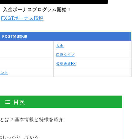
ドル】入金ボーナスプログラム開始！
→
FXGTボーナス情報
FXGT関連記事
入金
口座タイプ
仮想通貨FX
イント
目次
）とは？基本情報と特徴を紹介
はしっかりしている