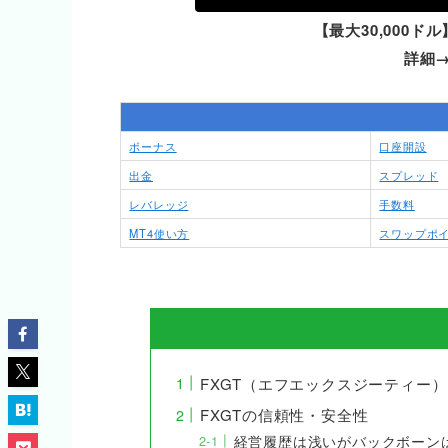
【最大30,000
詳細
ボーナス
口座開設
出金
スプレッド
レバレッジ
手数料
MT4使い方
スワップポ
FXGT（エフエックスジーティー
FXGTの信頼性・安全性
経営履歴は浅いがバックボーン