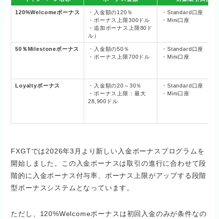
120%Welcomeボーナス
・入金額の120％
・Standard口座
・ボーナス上限300ドル
・Mini口座
・追加ボーナス上限80ド
ル）
50％Milestoneボーナス
・入金額の50％
・Standard口座
・ボーナス上限700ドル
・Mini口座
Loyaltyボーナス
・入金額の20～30％
・Standard口座
・ボーナス上限：最大
・Mini口座
28,900ドル
FXGTでは2026年3月より新しい入金ボーナスプログラムを
開始しました。この入金ボーナスは取引の進行に合わせて段
階的に入金ボーナス付与率、ボーナス上限がアップする段階
型ボーナスシステムとなっています。
ただし、120%Welcomeボーナスは初回入金のみが条件なの