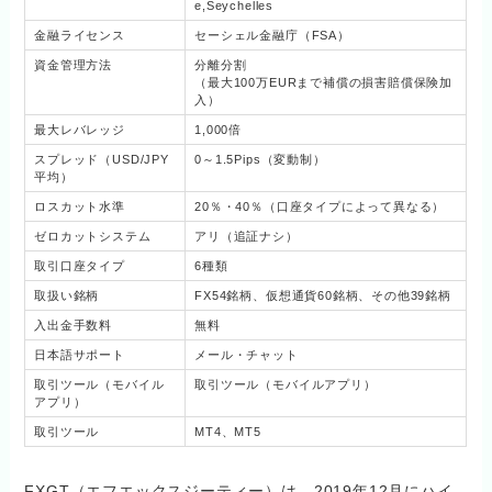
e,Seychelles
金融ライセンス
セーシェル金融庁（FSA）
資金管理方法
分離分割
（最大100万EURまで補償の損害賠償保険加
入）
最大レバレッジ
1,000倍
スプレッド（USD/JPY
0～1.5Pips（変動制）
平均）
ロスカット水準
20％・40％（口座タイプによって異なる）
ゼロカットシステム
アリ（追証ナシ）
取引口座タイプ
6種類
取扱い銘柄
FX54銘柄、仮想通貨60銘柄、その他39銘柄
入出金手数料
無料
日本語サポート
メール・チャット
取引ツール（モバイル
取引ツール（モバイルアプリ）
アプリ）
取引ツール
MT4、MT5
FXGT（エフエックスジーティー）は、2019年12月にハイ