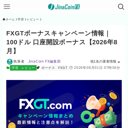
ホーム
学習
レビュー
FXGTボーナスキャンペーン情報｜
100ドル 口座開設ボーナス【2026年8
月】
執筆者
JinaCoin FX編集部
他1名の著者情報
2026年08月01日 07時36分
学習
レビュー
ボーナス
FXGT