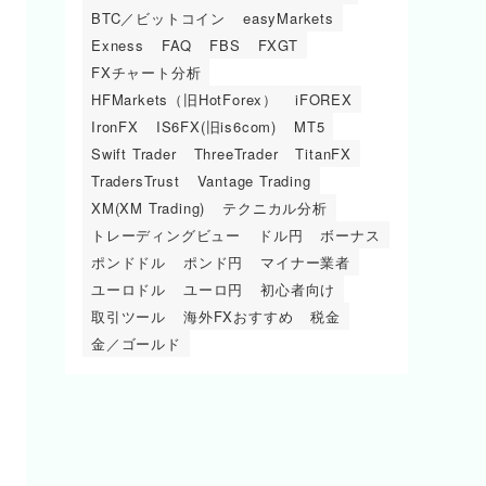
BTC／ビットコイン
easyMarkets
Exness
FAQ
FBS
FXGT
FXチャート分析
HFMarkets（旧HotForex）
iFOREX
IronFX
IS6FX(旧is6com)
MT5
Swift Trader
ThreeTrader
TitanFX
TradersTrust
Vantage Trading
XM(XM Trading)
テクニカル分析
トレーディングビュー
ドル円
ボーナス
ポンドドル
ポンド円
マイナー業者
ユーロドル
ユーロ円
初心者向け
取引ツール
海外FXおすすめ
税金
金／ゴールド