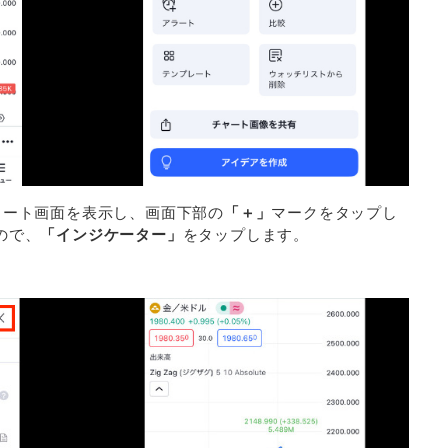
でチャート画面を表示し、画面下部の
「＋」
マークをタップし
ので、
「インジケーター」
をタップします。