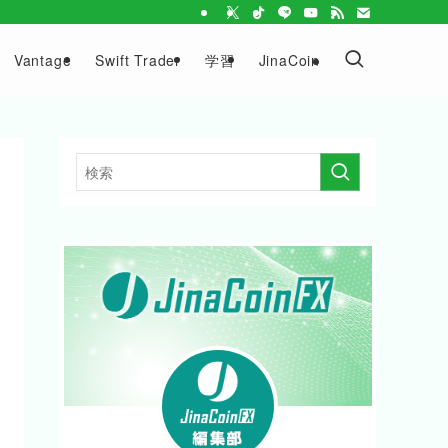
Vantage
Swift Trader
学習
JinaCoin