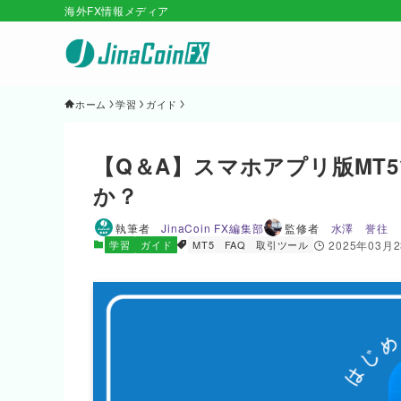
海外FX情報メディア
ホーム
学習
ガイド
【Q＆A】スマホアプリ版MT5
か？
執筆者
JinaCoin FX編集部
監修者
水澤 誉往
学習
ガイド
MT5
FAQ
取引ツール
2025年03月2