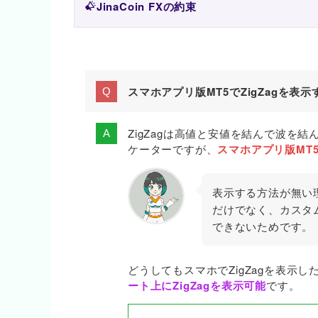
JinaCoin FXの約束
スマホアプリ版MT5でZigZagを表
ZigZagは高値と安値を結んで波を
ケーターですが、
スマホアプリ版MT
表示する方法が無い理
だけでなく、カスタ
できないためです。
どうしてもスマホでZigZagを表示
ート上にZigZagを表示可能
です。