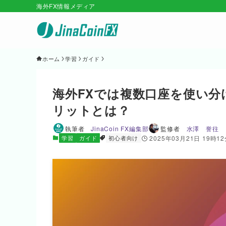
海外FX情報メディア
ホーム
学習
ガイド
海外FXでは複数口座を使い
リットとは？
執筆者
JinaCoin FX編集部
監修者
水澤 誉往
学習
ガイド
初心者向け
2025年03月21日 19時1