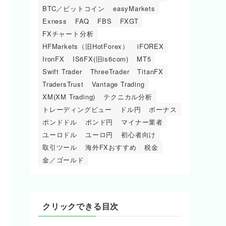
BTC／ビットコイン
easyMarkets
Exness
FAQ
FBS
FXGT
FXチャート分析
HFMarkets（旧HotForex）
iFOREX
IronFX
IS6FX(旧is6com)
MT5
Swift Trader
ThreeTrader
TitanFX
TradersTrust
Vantage Trading
XM(XM Trading)
テクニカル分析
トレーディングビュー
ドル円
ボーナス
ポンドドル
ポンド円
マイナー業者
ユーロドル
ユーロ円
初心者向け
取引ツール
海外FXおすすめ
税金
金／ゴールド
クリックできる目次