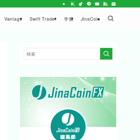
Vantage
Swift Trader
学習
JinaCoin