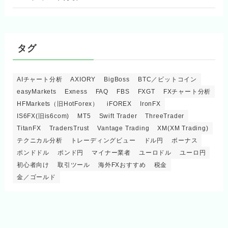
タグ
AIチャート分析
AXIORY
BigBoss
BTC／ビットコイン
easyMarkets
Exness
FAQ
FBS
FXGT
FXチャート分析
HFMarkets（旧HotForex）
iFOREX
IronFX
IS6FX(旧is6com)
MT5
Swift Trader
ThreeTrader
TitanFX
TradersTrust
Vantage Trading
XM(XM Trading)
テクニカル分析
トレーディングビュー
ドル円
ボーナス
ポンドドル
ポンド円
マイナー業者
ユーロドル
ユーロ円
初心者向け
取引ツール
海外FXおすすめ
税金
金／ゴールド