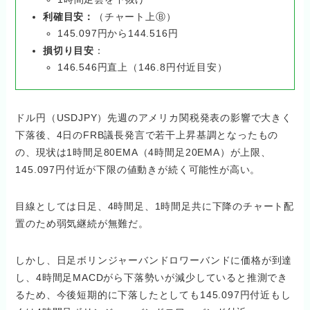
利確目安：
（チャート上Ⓑ）
145.097円から144.516円
損切り目安
：
146.546円直上（146.8円付近目安）
ドル円（USDJPY）先週のアメリカ関税発表の影響で大きく
下落後、4日のFRB議長発言で若干上昇基調となったもの
の、現状は1時間足80EMA（4時間足20EMA）が上限、
145.097円付近が下限の値動きが続く可能性が高い。
目線としては日足、4時間足、1時間足共に下降のチャート配
置のため弱気継続が無難だ。
しかし、日足ボリンジャーバンドロワーバンドに価格が到達
し、4時間足MACDがら下落勢いが減少していると推測でき
るため、今後短期的に下落したとしても145.097円付近もし