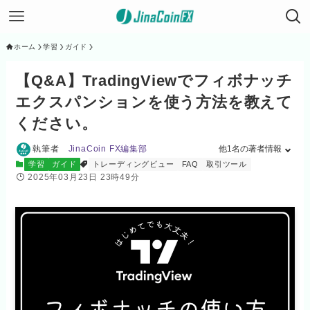
ホーム
学習
ガイド
【Q&A】TradingViewでフィボナッチ
エクスパンションを使う方法を教えて
ください。
執筆者
JinaCoin FX編集部
他1名の著者情報
学習
ガイド
トレーディングビュー
FAQ
取引ツール
2025年03月23日 23時49分