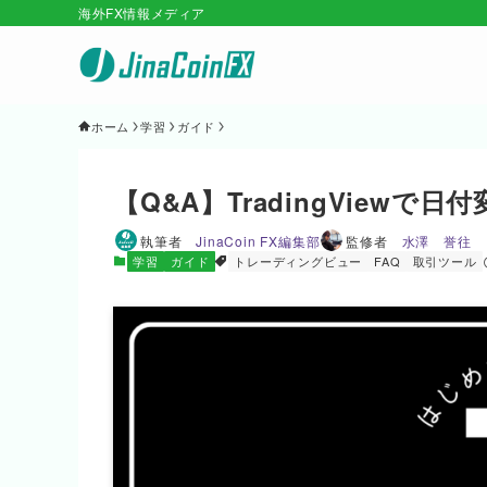
海外FX情報メディア
ホーム
学習
ガイド
【Q&A】TradingView
執筆者
JinaCoin FX編集部
監修者
水澤 誉往
学習
ガイド
トレーディングビュー
FAQ
取引ツール