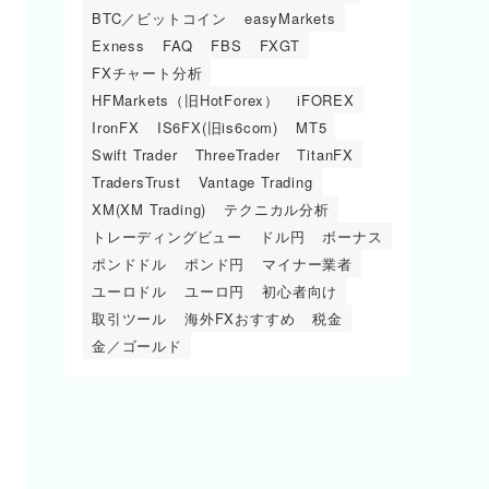
BTC／ビットコイン
easyMarkets
Exness
FAQ
FBS
FXGT
FXチャート分析
HFMarkets（旧HotForex）
iFOREX
IronFX
IS6FX(旧is6com)
MT5
Swift Trader
ThreeTrader
TitanFX
TradersTrust
Vantage Trading
XM(XM Trading)
テクニカル分析
トレーディングビュー
ドル円
ボーナス
ポンドドル
ポンド円
マイナー業者
ユーロドル
ユーロ円
初心者向け
取引ツール
海外FXおすすめ
税金
金／ゴールド