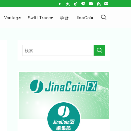
Vantage
Swift Trader
学習
JinaCoin