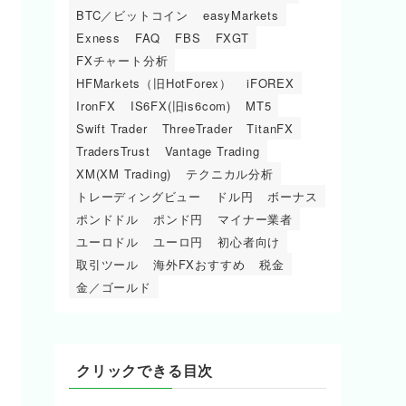
BTC／ビットコイン
easyMarkets
Exness
FAQ
FBS
FXGT
FXチャート分析
HFMarkets（旧HotForex）
iFOREX
IronFX
IS6FX(旧is6com)
MT5
Swift Trader
ThreeTrader
TitanFX
TradersTrust
Vantage Trading
XM(XM Trading)
テクニカル分析
トレーディングビュー
ドル円
ボーナス
ポンドドル
ポンド円
マイナー業者
ユーロドル
ユーロ円
初心者向け
取引ツール
海外FXおすすめ
税金
金／ゴールド
クリックできる目次