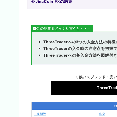
JinaCoin FXの約束
この記事をざっくり言うと・・・
ThreeTraderへの3つの入金方法の特
ThreeTraderの入金時の注意点を把握
ThreeTraderへの各入金方法を図解
＼狭いスプレッド・安い
ThreeT
T
口座開設
出金