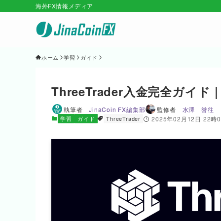
海外FX情報メディア
ホーム
学習
ガイド
ThreeTrader入金完全ガ
執筆者
JinaCoin FX編集部
監修者
水澤 誉往
学習
ガイド
ThreeTrader
2025年02月12日 22時