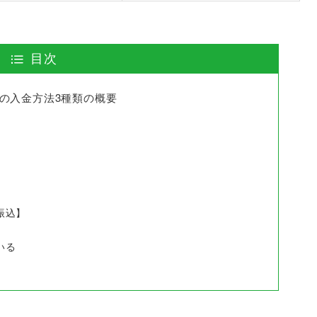
目次
ー）の入金方法3種類の概要
振込】
いる