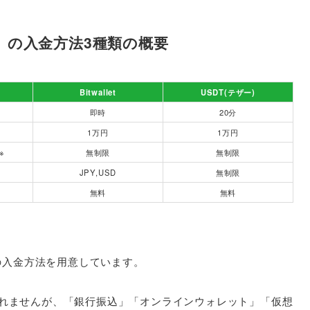
ダー）の入金方法3種類の概要
Bitwallet
USDT(テザー)
即時
20分
1万円
1万円
※
無制限
無制限
JPY,USD
無制限
無料
無料
、3つの入金方法を用意しています。
しれませんが、「銀行振込」「オンラインウォレット」「仮想