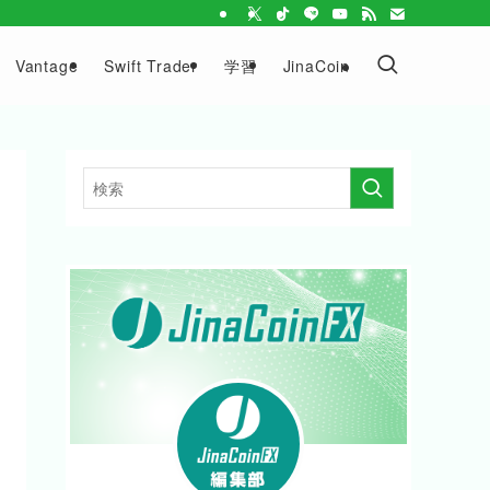
Vantage
Swift Trader
学習
JinaCoin