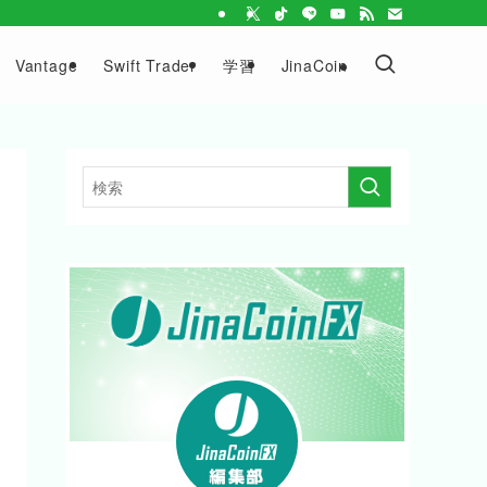
Vantage
Swift Trader
学習
JinaCoin