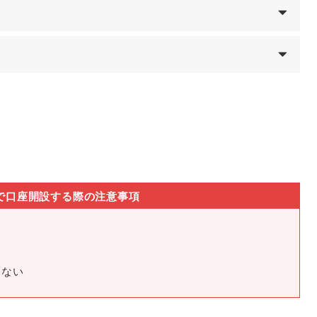
）
derで口座開設する際の注意事項
きない