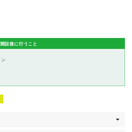
座開設後に行うこと
イン
。