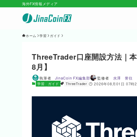
海外FX情報メディア
ホーム
学習
ガイド
ThreeTrader口座開設方
8月】
執筆者
JinaCoin FX編集部
監修者
水澤 誉往
学習
ガイド
ThreeTrader
2026年08月01日 07時