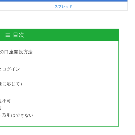
スプレッド
目次
ー）の口座開設方法
とログイン
要に応じて）
は不可
り
・取引はできない