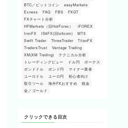
BTC／ビットコイン
easyMarkets
Exness
FAQ
FBS
FXGT
FXチャート分析
HFMarkets（旧HotForex）
iFOREX
IronFX
IS6FX(旧is6com)
MT5
Swift Trader
ThreeTrader
TitanFX
TradersTrust
Vantage Trading
XM(XM Trading)
テクニカル分析
トレーディングビュー
ドル円
ボーナス
ポンドドル
ポンド円
マイナー業者
ユーロドル
ユーロ円
初心者向け
取引ツール
海外FXおすすめ
税金
金／ゴールド
クリックできる目次