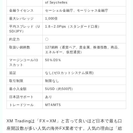
of Seychelles
金融ライセンス
セーシェル金融庁、モーリシャス金融庁
最大レバレッジ
1,000倍
平均スプレッド（U
1.8～2.0Pips（スタンダード口座）
SD/JPY）
約定力
〇
取扱い銘柄数
127銘柄（通貨ペア、貴金属、株価指数、商品、
エネルギー、仮想通貨）
マージンコール/ロ
50％/20％
スカット
追証
なし(ゼロカットシステム採用)
取引制限
制限なし
最小入金額
5USD（約500円）
日本語サポート
あり
トレードツール
MT4/MT5
XM Tradingは「FX＝XM」と言って良いほど日本で最も口
座開設数が多い人気の海外FX業者です。人気の理由は「総