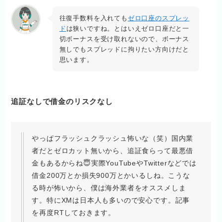
往復手数料を入れても
ゼロ口座のスプレッ
ド
は狭いですね。とはいえゼロ口座だと一
切ボーナスを受け取れないので、ボーナス
無しでもスプレッドに拘りたい方向けだと
思います。
追証なしで借金のリスクなし
やっぱフラッシュクラッシュ怖いな（笑）国内業
者だとゼロカット無いから、追証食らって最悪借
金もあるからね😇実際YouTubeやTwitterなどでは
借金200万とか損失900万とかいるしね。こうな
る時が怖いから、僕は海外業者をオススメしま
す。特にXMは日本人も多いので安心です。記事
を再度RTしておきます。