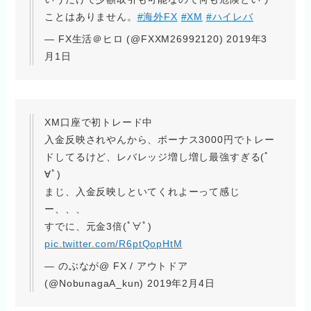
ことはありません。
#海外FX
#XM
#ハイレバ
— FX生活＠ヒロ (@FXXM26992120) 2019年3
月1日
XM口座で初トレード中
入金反映されやんから、ボーナス3000円でトレー
ドしてるけど、レバレッジ増し増し最強すぎる(ﾟ
∀ﾟ)
まじ、入金反映しといてくれよーって感じ
ー、、、
すでに、元金3倍(ﾟ∀ﾟ)
pic.twitter.com/R6ptQopHtM
— のぶなが@ FX / アウトドア
(@NobunagaA_kun) 2019年2月4日