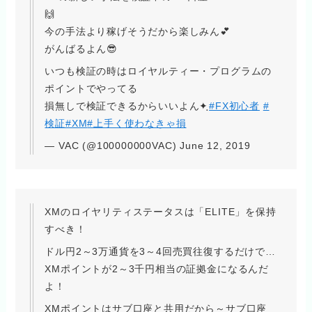
🙌
今の手法より稼げそうだから楽しみん💕
がんばるよん😎
いつも検証の時はロイヤルティー・プログラムの
ポイントでやってる
損無しで検証できるからいいよん✦ฺ
#FX初心者
#
検証
#XM
#上手く使わなきゃ損
— VAC (@100000000VAC) June 12, 2019
XMのロイヤリティステータスは「ELITE」を保持
すべき！
ドル円2～3万通貨を3～4回売買往復するだけで…
XMポイントが2～3千円相当の証拠金になるんだ
よ！
XMポイントはサブ口座と共用だから～サブ口座