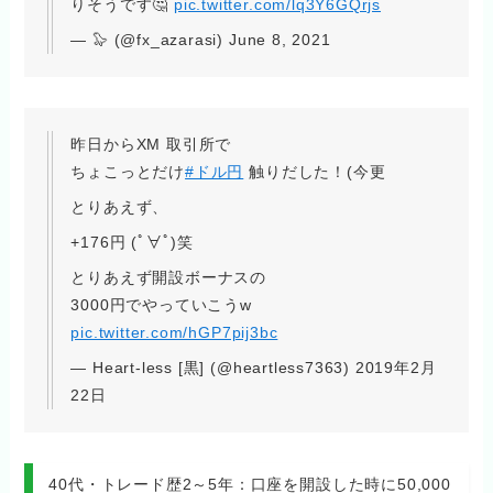
りそうです🤔
pic.twitter.com/lq3Y6GQrjs
— 🦭 (@fx_azarasi) June 8, 2021
昨日からXM 取引所で
ちょこっとだけ
#ドル円
触りだした！(今更
とりあえず、
+176円 (ﾟ∀ﾟ)笑
とりあえず開設ボーナスの
3000円でやっていこうw
pic.twitter.com/hGP7pij3bc
— Heart-less [黒] (@heartless7363) 2019年2月
22日
40代・トレード歴2～5年：口座を開設した時に50,000