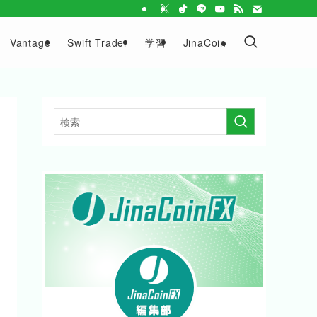
Vantage
Swift Trader
学習
JinaCoin