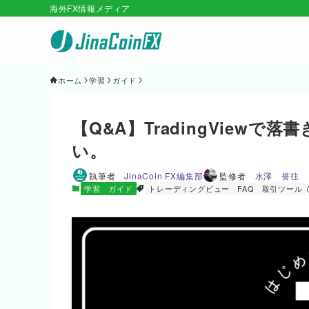
海外FX情報メディア
ホーム
学習
ガイド
【Q&A】TradingView
い。
執筆者
JinaCoin FX編集部
監修者
水澤 誉往
学習
ガイド
トレーディングビュー
FAQ
取引ツール