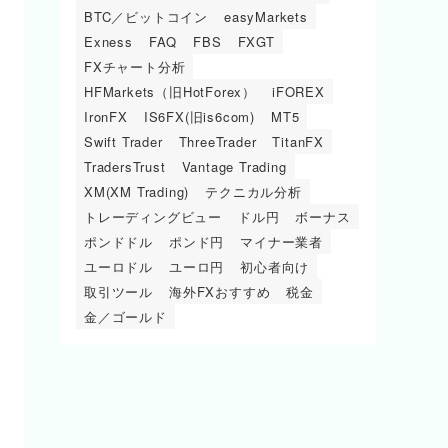
BTC／ビットコイン
easyMarkets
Exness
FAQ
FBS
FXGT
FXチャート分析
HFMarkets（旧HotForex）
iFOREX
IronFX
IS6FX(旧is6com)
MT5
Swift Trader
ThreeTrader
TitanFX
TradersTrust
Vantage Trading
XM(XM Trading)
テクニカル分析
トレーディングビュー
ドル円
ボーナス
ポンドドル
ポンド円
マイナー業者
ユーロドル
ユーロ円
初心者向け
取引ツール
海外FXおすすめ
税金
金／ゴールド