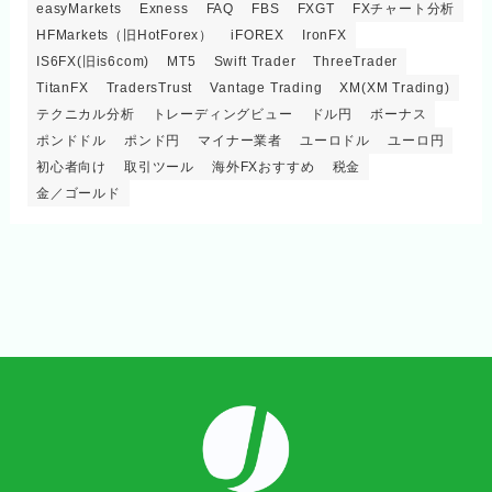
easyMarkets
Exness
FAQ
FBS
FXGT
FXチャート分析
HFMarkets（旧HotForex）
iFOREX
IronFX
IS6FX(旧is6com)
MT5
Swift Trader
ThreeTrader
TitanFX
TradersTrust
Vantage Trading
XM(XM Trading)
テクニカル分析
トレーディングビュー
ドル円
ボーナス
ポンドドル
ポンド円
マイナー業者
ユーロドル
ユーロ円
初心者向け
取引ツール
海外FXおすすめ
税金
金／ゴールド