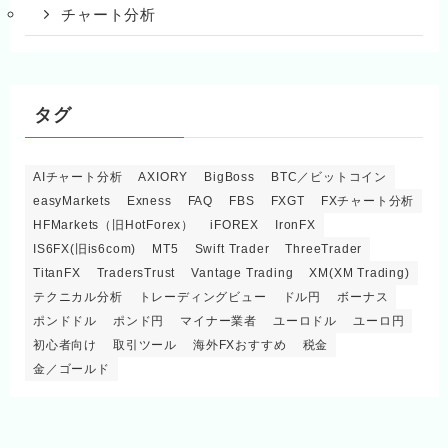
チャート分析
タグ
AIチャート分析
AXIORY
BigBoss
BTC／ビットコイン
easyMarkets
Exness
FAQ
FBS
FXGT
FXチャート分析
HFMarkets（旧HotForex）
iFOREX
IronFX
IS6FX(旧is6com)
MT5
Swift Trader
ThreeTrader
TitanFX
TradersTrust
Vantage Trading
XM(XM Trading)
テクニカル分析
トレーディングビュー
ドル円
ボーナス
ポンドドル
ポンド円
マイナー業者
ユーロドル
ユーロ円
初心者向け
取引ツール
海外FXおすすめ
税金
金／ゴールド