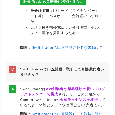
Swift Traderの口座開設で準備するもの
身分証明書：
IDカード（マイナンバーカ
ード等）、パスポート、免許証のいずれ
か
カメラ付き携帯電話：
身分証明書・セル
フィー画像を撮影するため
関連
：
Swift Traderの口座開設に必要な書類は？
Swift Traderで口座開設・取引しても詐欺に遭い
ませんか？
Swift Traderは
Axi創業者や業界経験の長いプロジ
ェクトメンバーで構成
され、サービス開始から
Comorrow・Labuanの
金融ライセンスを取得
して
いるなど、体制とノウハウは万全なFX業者です。
関連
：
Swift Traderで口座開設しても詐欺に遭い